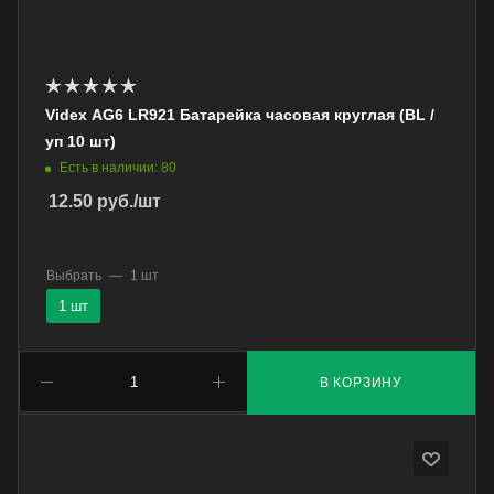
Videx АG6 LR921 Батарейка часовая круглая (BL /
уп 10 шт)
Есть в наличии: 80
12.50
руб.
/шт
Выбрать
—
1 шт
1 шт
В КОРЗИНУ