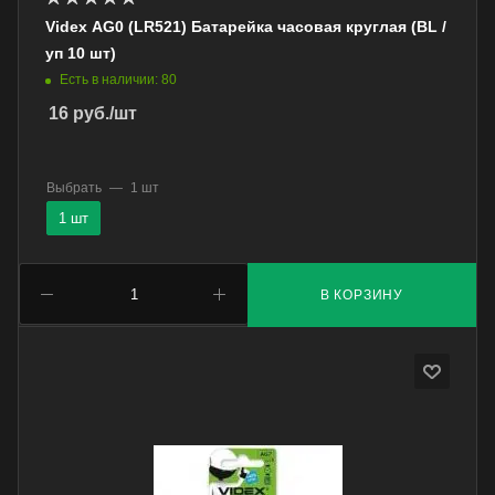
Videx AG0 (LR521) Батарейка часовая круглая (BL /
уп 10 шт)
Есть в наличии: 80
16
руб.
/шт
Выбрать
—
1 шт
1 шт
В КОРЗИНУ