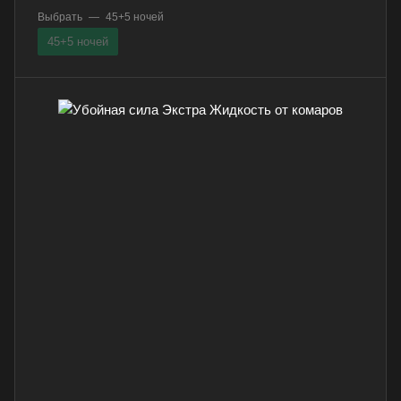
Выбрать
—
45+5 ночей
45+5 ночей