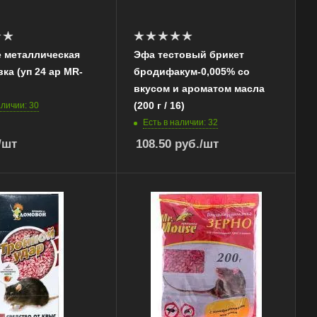
e металлическая
Эфа тестовый брикет
а (уп 24 ар MR-
бродифакум-0,005% со
вкусом и ароматом масла
(200 г / 16)
аличии: 30
Есть в наличии: 32
/шт
108.50
руб.
/шт