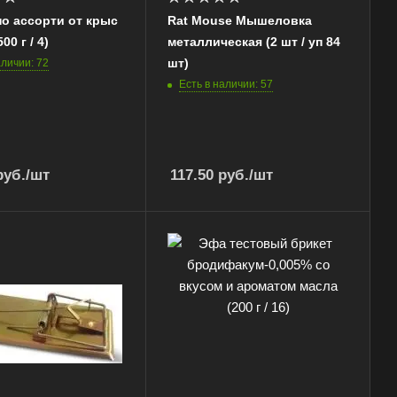
о ассорти от крыс
Rat Mouse Мышеловка
0 г / 4)
металлическая (2 шт / уп 84
шт)
аличии: 72
Есть в наличии: 57
уб.
/шт
117.50
руб.
/шт