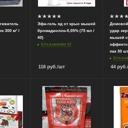
гиватель
Эфа-гель яд от крыс мышей
Домовой
к 300 м² /
бромадиолон-0,05% (75 мл /
удар зер
40)
мышей 
эффектом
Есть в наличии: 62
пак 30 шт
Есть в н
116
руб.
/шт
44
руб.