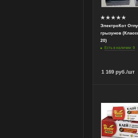
ЭлектроКот Отпу
грызунов (Класси
20)
Есть в наличии: 9
1 169
руб.
/шт