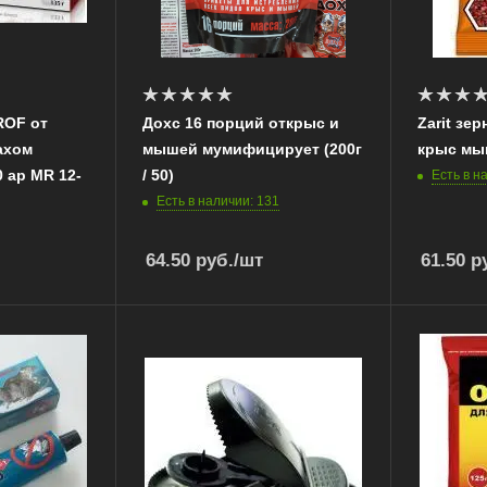
ROF от
Дохс 16 порций открыс и
Zarit зе
ахом
мышей мумифицирует (200г
крыс мыш
0 ар MR 12-
/ 50)
Есть в н
Есть в наличии: 131
64.50
руб.
/шт
61.50
ру