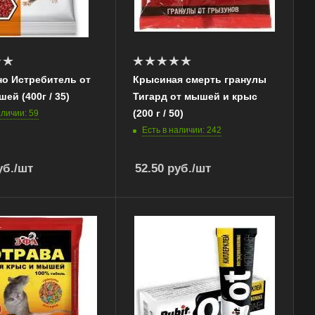
рно Истребитель от
Крысиная смерть гранулы
ей (400г / 35)
Тигард от мышей и крыс
(200 г / 50)
аличии: 59
Есть в наличии: 242
б.
/шт
52.50
руб.
/шт