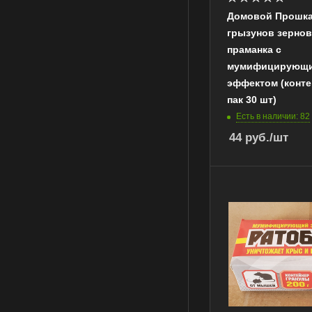
Домовой Прошка
грызунов зернов
праманка с
мумифицирующ
эффектом (контей
пак 30 шт)
Есть в наличии: 82
44
руб.
/шт