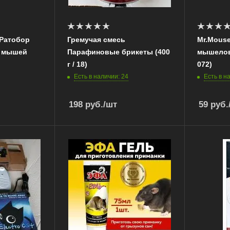
 Ратобор
Гремучая смесь
Mr.Mous
с мышей
Парафиновые брикеты (400
мышеловк
г / 18)
072)
Есть в наличии: 24
Есть в н
198
руб.
/шт
59
руб.