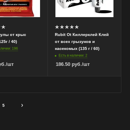
нулы от крыс
Rubit Ot Киллерклей Клей
25г / 40)
от всех грызунов и
насекомых (135 г / 60)
аличии: 196
Есть в наличии: 2
б.
/шт
186.50
руб.
/шт
5