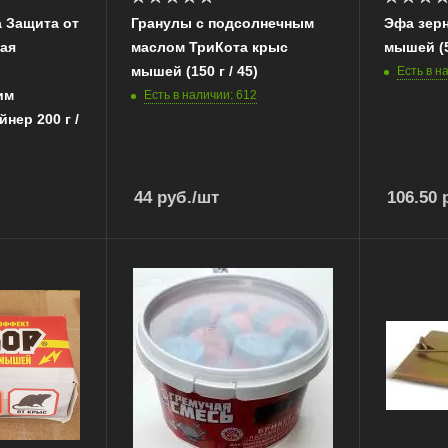
 Защита от
Гранулы с подсолнечным
Эфа зерн
ая
маслом ТриКота крыс
мышей (50
мышей (150 г / 45)
Есть в н
им
Есть в наличии: 612
нер 200 г /
44
руб.
/шт
106.50
р