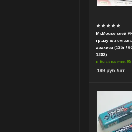
Mr.Mouse клей P
грызунов см зап
арахиса (135г / 6
1202)
Есть в наличии: 95
199
руб.
/шт