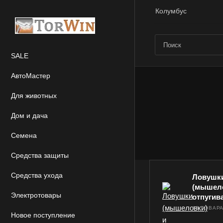
Колумбус
SALE
АвтоМастер
Для животных
Дом и дача
Семена
Средства защиты
Средства ухода
Ловушк
(мышело
Электротовары
отпугив
43 ТОВАР
Новое поступление