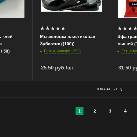
ь клей
Мышеловка пластиковая
Эфа гра
и
Зубастик ((100))
мышей (1
/ 50)
Есть в наличии: 1539
Есть в н
25.50
руб.
/шт
31.50
ру
ПОКАЗАТЬ ЕЩЕ
1
2
3
4