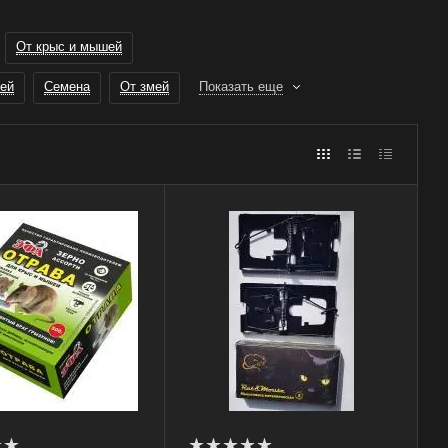
От крыс и мышей
ей
Семена
От змей
Показать еще