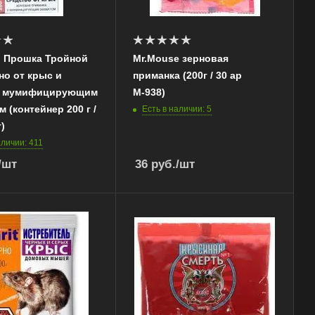
 Прошка Тройной
Mr.Mouse зерновая
но от крыс и
приманка (200г / 30 ар
с мумифицирующим
М-938)
 (контейнер 200 г /
Есть в наличии: 5
)
аличии: 411
/шт
36
руб.
/шт