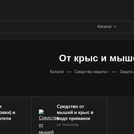
Каталог
От крыс и мыш
—
—
Каталог
Средства защиты
Защита
и
Средство от
вки) и
мышей и крыс в
атели
виде приманок
А
45 ТОВАРОВ