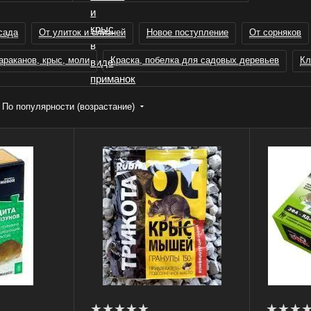
сада
От улиток и слизней
Новое поступление
От сорняков
араканов, крыс, моли
Краска, побелка для садовых деревьев
Кл
По популярности (возрастание)