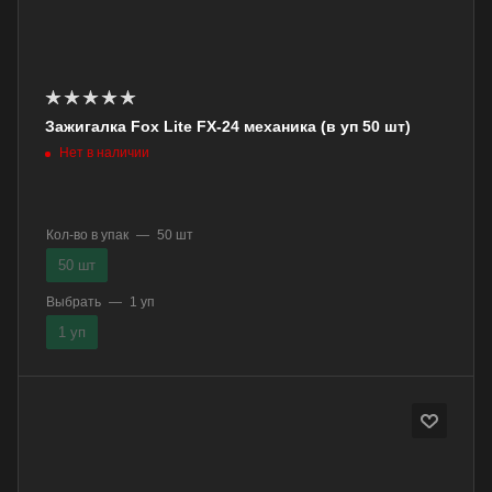
Зажигалка Fox Lite FX-24 механика (в уп 50 шт)
Нет в наличии
Кол-во в упак
—
50 шт
50 шт
Выбрать
—
1 уп
1 уп