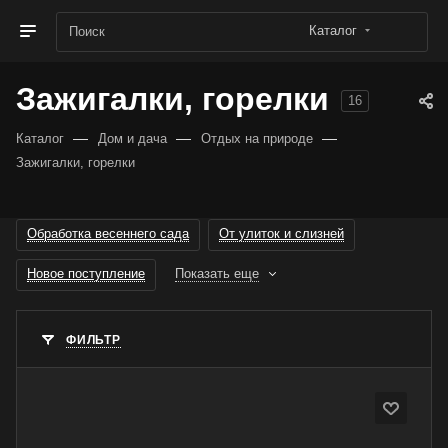
Каталог
Зажигалки, горелки
16
—
—
—
Каталог
Дом и дача
Отдых на природе
Зажигалки, горелки
Обработка весеннего сада
От улиток и слизней
Новое поступление
Показать еще
ФИЛЬТР