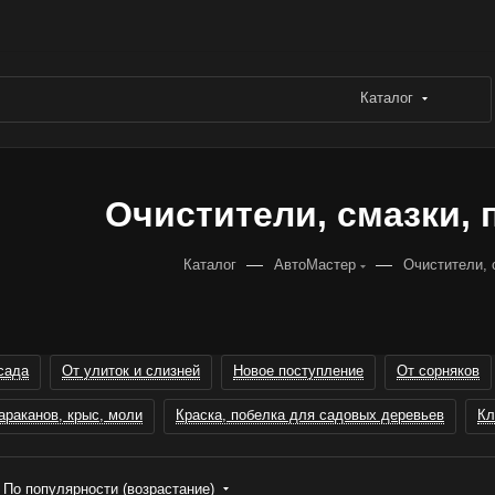
Каталог
Очистители, смазки,
—
—
Каталог
АвтоМастер
Очистители, 
сада
От улиток и слизней
Новое поступление
От сорняков
араканов, крыс, моли
Краска, побелка для садовых деревьев
Кл
По популярности (возрастание)