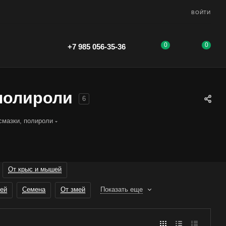
ВОЙТИ
0
0
+7 985 056-35-36
 полироли
6
смазки, полироли
От крыс и мышей
ей
Семена
От змей
Показать еще