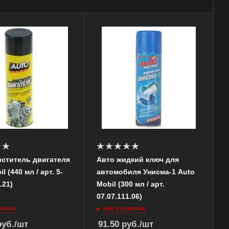
иститель двигателя
Авто жидкий ключ для
l (440 мл / арт. 5-
автомобиля Унисма-1 Auto
.21)
Mobil (300 мл / арт.
07.07.111.06)
личии
Нет в наличии
уб.
/шт
91.50
руб.
/шт