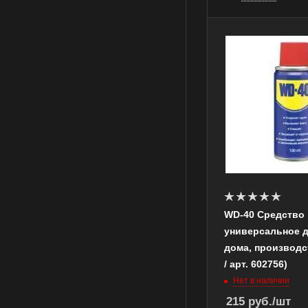
WD-40 Средство
универсальное д
дома, производс
/ арт. 602756)
Нет в наличии
215
руб.
/шт