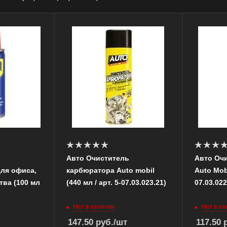
Авто Очиститель
Авто Оч
ля офиса,
карбюратора Auto mobil
Auto Mobi
тва (100 мл
(440 мл / арт. 5-07.03.023.21)
07.03.022
Нет в наличии
Нет в на
147.50
руб.
/шт
117.50
р