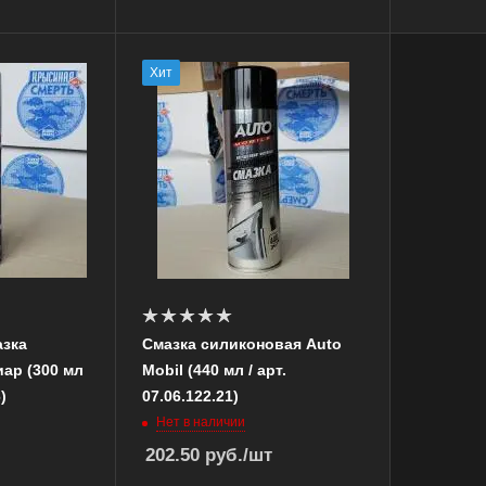
Хит
азка
Смазка силиконовая Auto
ар (300 мл
Mobil (440 мл / арт.
)
07.06.122.21)
Нет в наличии
202.50
руб.
/шт