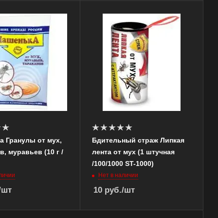
 Гранулы от мух,
Бдительный страж Липкая
в, муравьев (10 г /
лента от мух (1 штучная
/100/1000 ST-1000)
личии
Нет в наличии
/шт
10
руб.
/шт