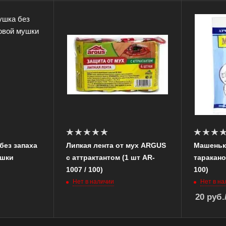
без запаха
Липкая лента от мух ARGUS
Машенька
ушки
с аттрактантом (1 шт AR-
таракано
1007 / 100)
100)
Нет в наличии
Нет в на
20
руб.