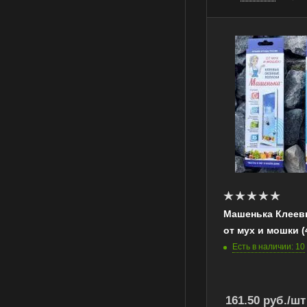
Машенька Клеев
от мух и мошки (
Есть в наличии: 10
161.50
руб.
/шт