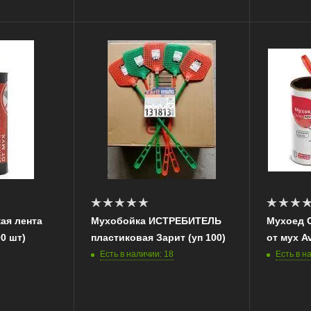
ая лента
Мухобойка ИСТРЕБИТЕЛЬ
Мухоед С
00 шт)
пластиковая Зарит (уп 100)
от мух Av
Есть в наличии: 18
Есть в н