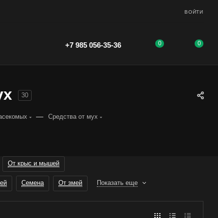
ВОЙТИ
0
0
+7 985 056-35-36
ух
30
—
насекомых
Средства от мух
От крыс и мышей
ей
Семена
От змей
Показать еще