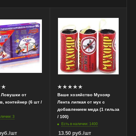
 Ловушки от
Ваше хозяйство Мухояр
в, контейнер (6 шт /
Лента липкая от мух с
добавлением меда (1 гильза
/ 100)
аличии: 3
Есть в наличии: 1400
уб.
/шт
13.50
руб.
/шт