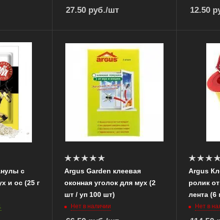
27.50
руб.
/шт
12.50
ру
анулы с
Argus Garden клеевая
Argus Кл
 и ос (25 г
оконная уголок для мух (2
ролик от
шт / уп 100 шт)
лента (6 
1
Нет в наличии
Нет в на