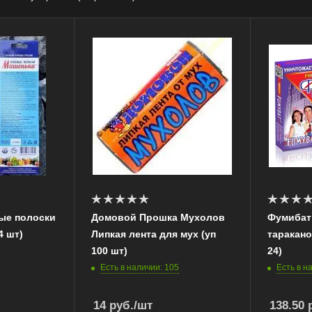
ые полоски
Домовой Прошка Мухолов
Фумибат
4 шт)
Липкая лента для мух (уп
таракано
100 шт)
24)
Есть в наличии: 105
Есть в н
14
руб.
/шт
138.50
р