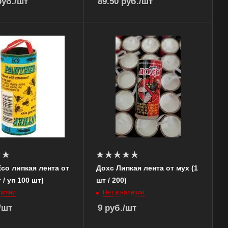
уб.
/шт
89.50
руб.
/шт
Eco липкая лента от
Дохс Липкая лента от мух (1
 / уп 100 шт)
шт / 200)
личии
Нет в наличии
/шт
9
руб.
/шт