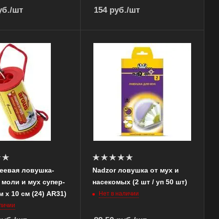
б.
/шт
154
руб.
/шт
еевая ловушка-
Nadzor ловушка от мух и
 моли и мух супер-
насекомых (2 шт / уп 50 шт)
м х 10 см (24) AR31)
Нет в наличии
личии