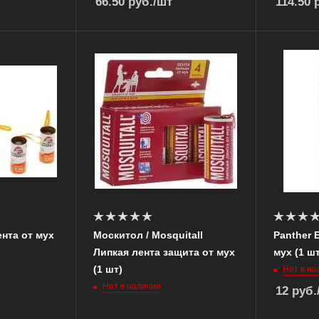
66.50
руб.
/шт
114.50
р
нта от мух
Москитол / Mosquitall
Panther 
Липкая лента защита от мух
мух (1 шт
(1 шт)
Нет в на
Нет в наличии
12
руб.