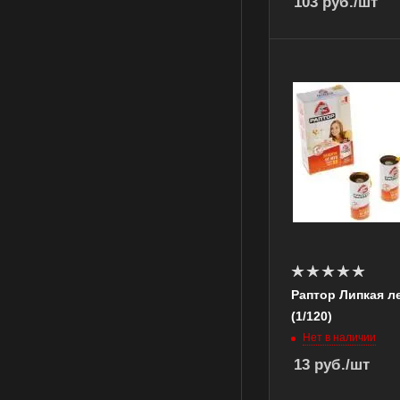
103
руб.
/шт
Раптор Липкая ле
(1/120)
Нет в наличии
13
руб.
/шт