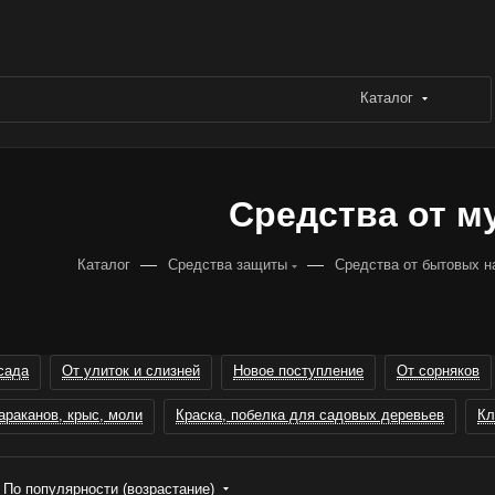
Каталог
Средства от м
—
—
Каталог
Средства защиты
Средства от бытовых 
сада
От улиток и слизней
Новое поступление
От сорняков
араканов, крыс, моли
Краска, побелка для садовых деревьев
Кл
По популярности (возрастание)