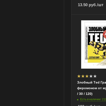
13.50
руб.
/шт
Злобный Тed Гр
феромоном от мух
/ 30 / 120)
Есть в наличии: 21