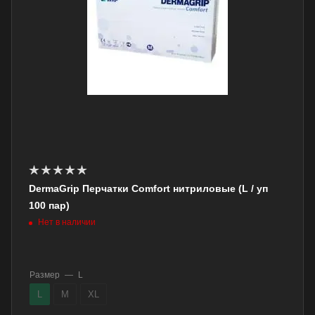
DermaGrip Перчатки Comfort нитриловые (L / уп
100 пар)
Нет в наличии
Размер
—
L
L
M
XL