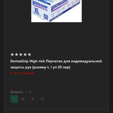
DermaGrip High risk Перчатки для индивидуальной
защиты рук (размер L / уп 25 пар)
Нет в наличии
Выбрать
—
L
L
M
S
XL