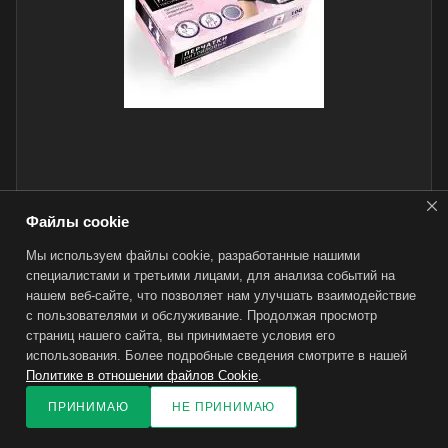
Файлы cookie
Перчатки универсальные нитриловые черные (L
Мы используем файлы cookie, разработанные нашими
100 шт. уп./10)
специалистами и третьими лицами, для анализа событий на
Нет в наличии
нашем веб-сайте, что позволяет нам улучшать взаимодействие
с пользователями и обслуживание. Продолжая просмотр
страниц нашего сайта, вы принимаете условия его
использования. Более подробные сведения смотрите в нашей
Размер
—
L
Политике в отношении файлов Cookie
.
L
M
S
XL
ПРИНИМАЮ
НЕ ПРИНИМАЮ
Цвет
—
Черный