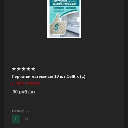
Перчатки латексные 10 шт Celltix (L)
Нет в наличии
90
руб.
/шт
Размер
—
L
L
M