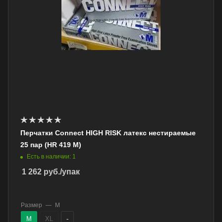
Перчатки Connect HIGH RISK латекс нестираемые
25 пар (HR 419 M)
Есть в наличии: 1
1 262
руб.
/упак
Размер
—
M
M
XL
-