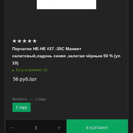
Перчатки НЕ-НЕ #27 -35C Манжет
салатовый,ладонь синяя ,залитая чёрным 50 % (уп
10)
Есть в наличии: 10
56
руб.
/шт
Выбрать
—
1 пару
1 пару
-
В КОРЗИНУ