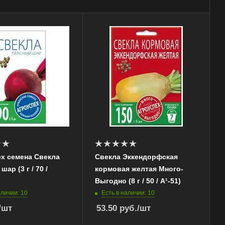
х семена Свекла
Свекла Эккендорфская
ар (3 г / 70 /
кормовая желтая Много-
Выгодно (8 г / 50 / А¹-51)
аличии: 10
Есть в наличии: 10
/шт
53.50
руб.
/шт