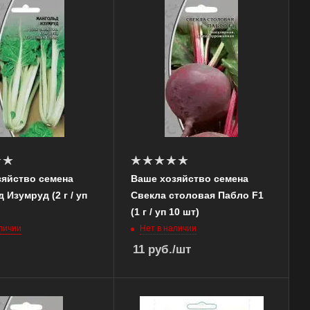
зяйство семена
Ваше хозяйство семена
 Изумруд (2 г / уп
Свекла столовая Пабло F1
(1 г / уп 10 шт)
личии
Нет в наличии
11
руб.
/шт