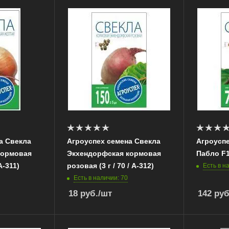
а Свекла
Агроуспех семена Свекла
Агроуспе
кормовая
Экхендорфская кормовая
Пабло F1
А-311)
розовая (3 г / 70 / А-312)
Есть в н
Есть в наличии: 70
18
руб.
/шт
142
руб