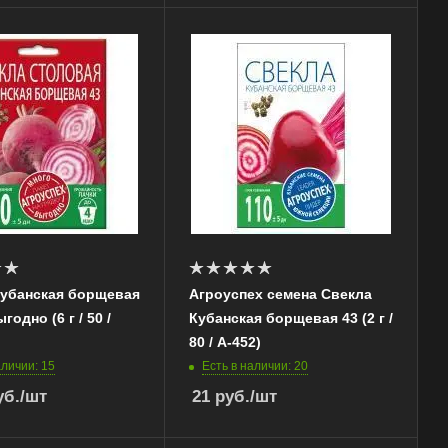
Кубанская борщевая
Агроуспех семена Свекла
одно (6 г / 50 /
Кубанская борщевая 43 (2 г /
80 / А-452)
аличии: 15
Есть в наличии: 20
б.
/шт
21
руб.
/шт