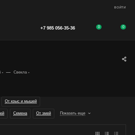
ВОЙТИ
0
0
+7 985 056-35-36
—
й
Свекла
От крыс и мышей
ей
Семена
От змей
Показать еще