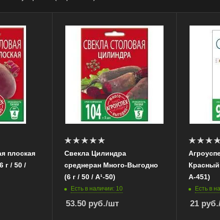
ая плоская
Свекла Цилиндра
Агроуспе
г / 50 /
среднеран Много-Выгодно
Красный ш
(6 г / 50 / А¹-50)
А-451)
Есть в наличии: 10
Есть в н
53.50
руб.
/шт
21
руб.