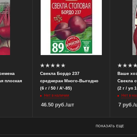
семена
Свекла Бордо 237
Ваше хо
ая плоская
среднеран Много-Выгодно
Свекла 
(6 г / 50 / А¹-85)
(2 г / уп 
Нет в наличии
Нет в на
46.50
руб.
/шт
7
руб.
/
ПОКАЗАТЬ ЕЩЕ