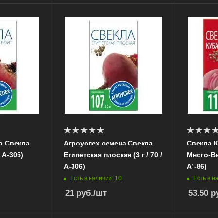
а Свекла
Агроуспех семена Свекла
Свекла 
/ А-305)
Египетская плоская (3 г / 70 /
Много-Выг
А-306)
А¹-86)
Есть в наличии: 10
Есть в н
21
руб.
/шт
53.50
ру