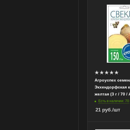
Агроуспех семен
Экхендорфская 
желтая (3 г / 70 / 
Есть в наличии: 70
21
руб.
/шт