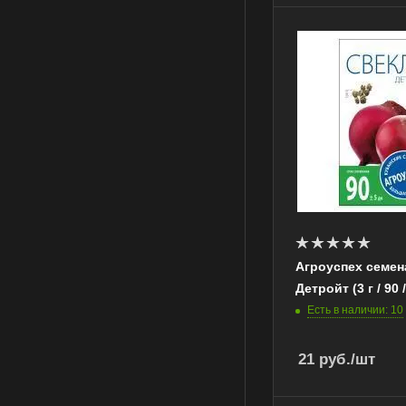
Агроуспех семен
Детройт (3 г / 90 
Есть в наличии: 10
21
руб.
/шт