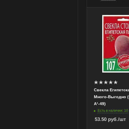
Свекла Египетск
Много-Выгодно (6 
А¹-49)
Есть в наличии: 10
53.50
руб.
/шт