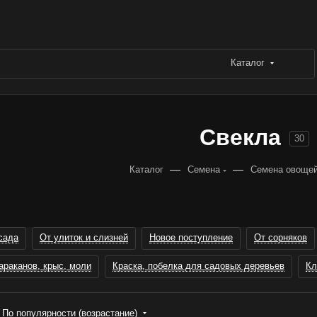
Каталог
Свекла
30
—
—
Каталог
Семена
Семена овоще
сада
От улиток и слизней
Новое поступление
От сорняков
араканов, крыс, моли
Краска, побелка для садовых деревьев
Кл
По популярности (возрастание)