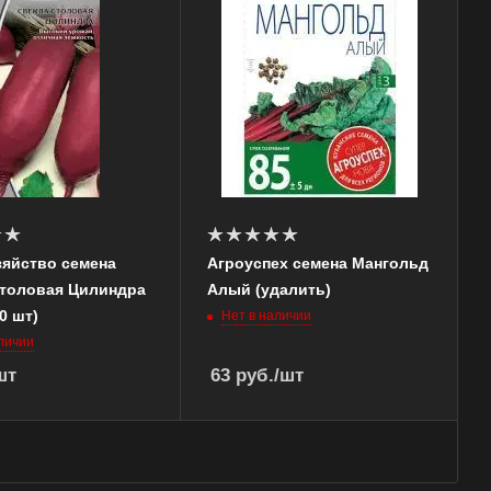
зяйство семена
Агроуспех семена Мангольд
столовая Цилиндра
Алый (удалить)
10 шт)
Нет в наличии
личии
шт
63
руб.
/шт