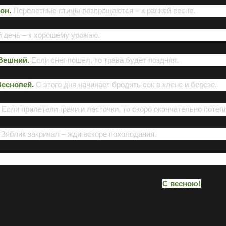
он.
Перелетные птицы возвращаются – к ранней весне.
 день – к хорошему урожаю.
Вешний.
Если снег пошел, то трава будет поздняя.
есновей.
С
этого дня начинает бродить сок в клене и березе.
.
Если прилетели грачи и ласточки, то скоро окончательно потепл
Зяблик закричал – жди вскоре похолодания.
С весною!