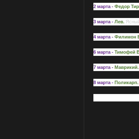
2 марта -
Федор Тир
3 марта -
Лев.
Ясный
4 марта -
Филимон 
6 марта -
Тимофей В
7 марта -
Маврикий
8 марта -
Поликарп.