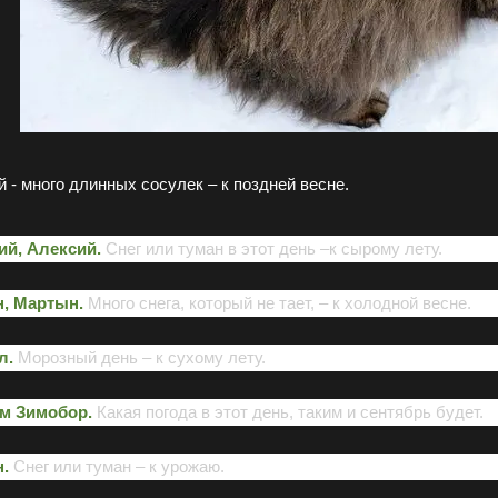
 - много длинных сосулек – к поздней весне.
ий, Алексий.
Снег или туман в этот день –к сырому лету.
н, Мартын.
Много снега, который не тает, – к холодной весне.
л.
Морозный день – к сухому лету.
м Зимобор.
Какая погода в этот день, таким и сентябрь будет.
.
Снег или туман – к урожаю.