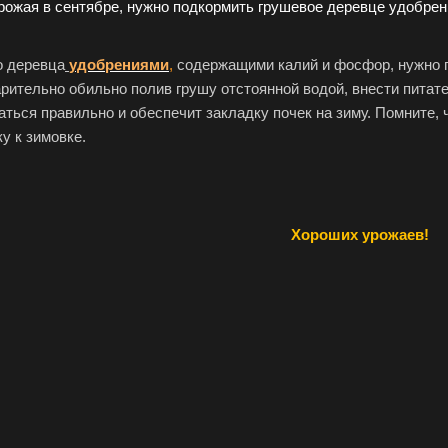
рожая в сентябре, нужно подкормить грушевое деревце удобре
о деревца
удобрениями
,
содержащими калий и фосфор, нужно п
арительно обильно полив грушу отстоянной водой, внести питат
аться правильно и обеспечит закладку почек на зиму. Помните, 
у к зимовке.
Хороших урожаев!