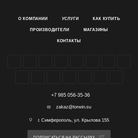
отличная на вкус.
Условия и особенности выращивания сорта указаны на
О КОМПАНИИ
УСЛУГИ
КАК КУПИТЬ
упаковке.
Семена арбуза сорта Огонек производителя Агроуспех ТД
ПРОИЗВОДИТЕЛИ
МАГАЗИНЫ
Летто (Letto) можно заказать и купить оптом в
КОНТАКТЫ
Симферополе, Крыму, доставка по всей России.
+7 985 056-35-36
zakaz@torwin.su
г. Симферополь, ул. Крылова 155
ПОДПИСАТЬСЯ НА РАССЫЛКУ