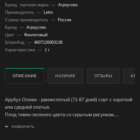
Бренд, торговая марка
—
Агроуспех
Производитель
—
Letto
Страна производитель
—
Россия
Бренд
—
Агроуспех
Цвет
—
Фиолетовый
ШтрихКод
—
4607126903138
Характеристики
—
1 г
ОПИСАНИЕ
НАЛИЧИЕ
ОТЗЫВЫ
КАК
Арубуз Огонек - раннеспелый (71-87 дней) сорт с короткой
или средней плетью.
Плод темно-зеленого цвета со скрытым рисунком,
тонкокорый, шаровидный, гладкий, некрупный, массой до
1,7-2,3 кг.
Мякоть оранжево-красная, нежная, сочная, сладкая,