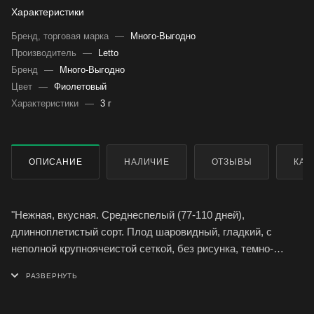
Характеристики
Бренд, торговая марка
—
Много-Выгодно
Производитель
—
Letto
Бренд
—
Много-Выгодно
Цвет
—
Фиолетовый
Характеристики
—
3 г
ОПИСАНИЕ
НАЛИЧИЕ
ОТЗЫВЫ
КАК
"Нежная, вкусная. Среднеспелый (77-110 дней),
длинноплетистый сорт. Плод шаровидный, гладкий, с
неполной крупноячеистой сеткой, без рисунка, темно-
зеленый или желто-оранжевый, массой 0,7-1,3 кг. Мякоть
плотная, белая, вязкая, сладкая. Сорт устойчив к
растрескиванию плодов, высокотранспортабельный,