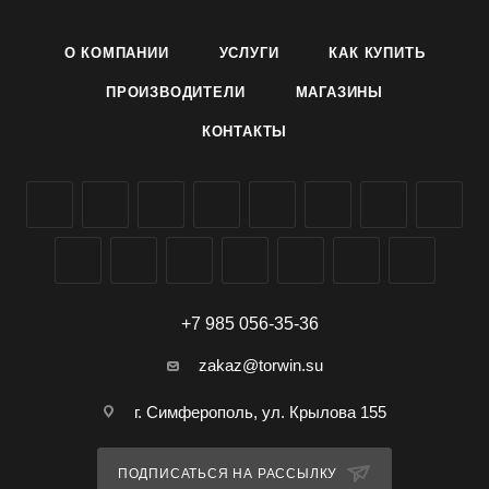
невыносит длительного хранения. Ценный по
сахаристости. Устойчив к неблагоприятным условиям.
О КОМПАНИИ
УСЛУГИ
КАК КУПИТЬ
Товарная урожайность 14,6-22,7 т/га.
ПРОИЗВОДИТЕЛИ
МАГАЗИНЫ
Условия выращивания: Посев в конце апреля - начале мая,
КОНТАКТЫ
когда почва прогреется до +15°С, на глубину 3-5 см. Схема
посадки 140x50 см. Возможно выращивание и рассадным
способом. Рассаду высаживают в грунт после угрозы
возвратных заморозков в возрасте 3-4 настоящих листьев.
По мере роста растение формируют в один стебель,
производя удаление боковых побегов, оставляя на нем 2-3
завязи. В дальнейшем уход заключается в умеренном
поливе, рыхлении и подкормках.
+7 985 056-35-36
zakaz@torwin.su
г. Симферополь, ул. Крылова 155
ПОДПИСАТЬСЯ НА РАССЫЛКУ