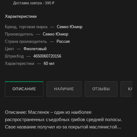
Доставка завтра - 390 ₽
Характеристики
Бренд, торговая марка
—
Семко Юниор
Производитель
—
Семко Юниор
Страна производитель
—
Россия
Цвет
—
Фиолетовый
ШтрихКод
—
4650060720156
Характеристики
—
60 мл
ОПИСАНИЕ
НАЛИЧИЕ
ОТЗЫВЫ
КАК
Описание: Масленок – один из наиболее
распространенных съедобных грибов средней полосы.
Свое название получил из-за покрытой маслянистой
пленкой шляпки. Ножка длиной 3-8 см, цилиндрическая,