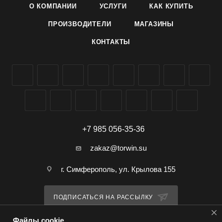
О КОМПАНИИ
УСЛУГИ
КАК КУПИТЬ
Плодоношение: Плодоносят в среднем от 3 до 5 лет, в
зависимости от сорта грибов.
ПРОИЗВОДИТЕЛИ
МАГАЗИНЫ
Форма выпуска: Мицелий сыроежки в субстрате 60 мл.
КОНТАКТЫ
Купить: Купить мицелий сыроежки в субстрате
производителя Семко Юниор можно оптом в Симферополе
и Крыму, доставка по всей России.
+7 985 056-35-36
zakaz@torwin.su
г. Симферополь, ул. Крылова 155
ПОДПИСАТЬСЯ НА РАССЫЛКУ
Файлы cookie