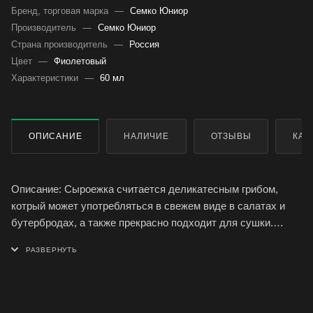
Бренд, торговая марка
—
Семко Юниор
Производитель
—
Семко Юниор
Страна производитель
—
Россия
Цвет
—
Фиолетовый
Характеристики
—
60 мл
ОПИСАНИЕ
НАЛИЧИЕ
ОТЗЫВЫ
КАК
Описание: Сыроежка считается деликатесным грибом,
котрый может употребляться в свежем виде в салатах и
бутербродах, а также прекрасно подходит для сушки.
Выращивание: Благоприятное время для посадки мицелия
сыроежки - круглый год. Для выращивания понадобится:
мицелий грибов сыроежка, солома, свежий или
подсушенный птичий помет, гипс, ящик. Через 2-4 месяца
после посадки появится первый урожай грибов.