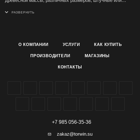
древесной массы, различных размеров, штучные или
скрепленные в блоки по 6 и 12 штук.
Свойства: Горшочки для рассады Огородник изготовлены
из верхового торфа с добавками к нему древесной массы,
мела (для снижения кислотности торфа); обладают
достаточной механической прочностью как в сухом, так и в
О КОМПАНИИ
УСЛУГИ
КАК КУПИТЬ
увлажненном состоянии; не содержат патогенной
микрофлоры и семян сорняков.
ПРОИЗВОДИТЕЛИ
МАГАЗИНЫ
Применение: Торфогоршочки Фаско предназначены для
КОНТАКТЫ
выращивания рассады различных сельскохозяйственных
культур.
Купить торфогоршочки Фаско Огородник можно оптом и в
розницу в Симферополе, доставка в Севастополь, по
Крыму и России.
+7 985 056-35-36
zakaz@torwin.su