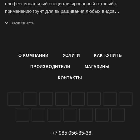
профессиональный специализированный готовый к
применению грунт для выращивания любых видов
кактусов, а также для пересадки кактусов дома и в зимнем
саду.
Действие: Грунт для кактусов Фаско обеспечивает
стабильный рост и развитие кактусов; предупреждает их
растрескивание.
О КОМПАНИИ
УСЛУГИ
КАК КУПИТЬ
Состав: Торф верховой, дренаж керамзитовый, песок,
доломитовая мука, комплексное минеральное удобрение с
ПРОИЗВОДИТЕЛИ
МАГАЗИНЫ
микроэлементами.
КОНТАКТЫ
+7 985 056-35-36