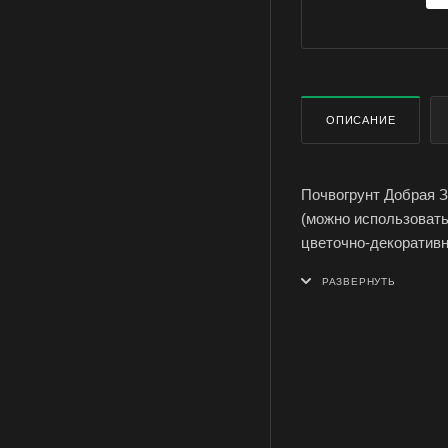
ОПИСАНИЕ
Почвогрунт Добрая З
(можно использовать
цветочно-декоративн
Добрая земля Гера п
плодородного слоя п
грунте, заполнения 
кустарников, для вы
при высадке рассады
окучивания и мульчи
Состав: смесь торфо
комплексное минерал