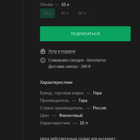
Объём
—
10 л
10 л
40 л
80 л
ПОДПИСАТЬСЯ
Хочу в подарок
Самовывоз сегодня - бесплатно
Доставка завтра - 390 ₽
Характеристики
Бренд, торговая марка
—
Гера
Производитель
—
Гера
Страна производитель
—
Россия
Цвет
—
Фиолетовый
Характеристики
—
10 л
Цена действительна только для интернет-