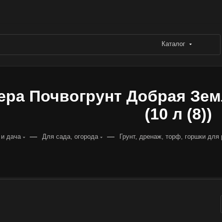
Каталог
ера Почвогрунт Добрая Зе
(10 л (8))
—
—
 и дача
Для сада, огорода
Грунт, дренаж, торф, горшки для