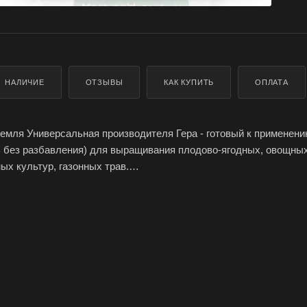
НАЛИЧИЕ
ОТЗЫВЫ
КАК КУПИТЬ
ОПЛАТА
емля Универсальная производителя Гера - готовый к применени
 без разбавления) для выращивания плодово-ягодных, овощных
ых культур, газонных трав.
рименяется в качестве готового питательного грунта для форми
ри закладке садов, газонов, разбивке цветников в открытом и 
посадочных ям при посадке плодово-ягодных и декоративных де
ращивания рассады и горшечных растений, заполнения посадоч
 цветочных и овощных культур, для подсыпки к растениям вме
рования почвы.
в различной степени разложения, песок речной термически обр
ьное удобрение, мука известняковая (доломитовая).