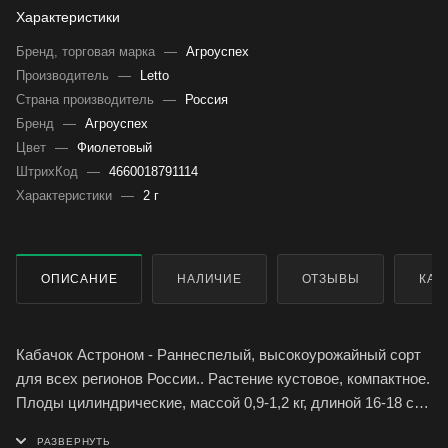
Характеристики
Бренд, торговая марка
—
Агроуспех
Производитель
—
Letto
Страна производитель
—
Россия
Бренд
—
Агроуспех
Цвет
—
Фиолетовый
ШтрихКод
—
4660018791114
Характеристики
—
2 г
ОПИСАНИЕ
НАЛИЧИЕ
ОТЗЫВЫ
КАК
Кабачок Астроном - Раннеспелый, высокоурожайный сорт
для всех регионов России.. Растение кустовое, компактное.
Плоды цилиндрические, массой 0,9-1,2 кг, длиной 16-18 см,
с гладкой кожицей, белой мякотью, содержат много