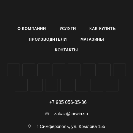
витаминов. Прекрасно подходит для консервирования,
потребления в свежем виде и приготовления кабачковой
икры. Не требует обработок против болезней. Урожайность
товарных плодов 590-1293 ц/га
О КОМПАНИИ
УСЛУГИ
КАК КУПИТЬ
Семена раннего кабачка сорта Астроном производителя
Агроуспех ТД Летто (Letto) можно заказать и купить оптом в
ПРОИЗВОДИТЕЛИ
МАГАЗИНЫ
Симферополе, Крыму, доставка по всей России.
КОНТАКТЫ
+7 985 056-35-36
zakaz@torwin.su
г. Симферополь, ул. Крылова 155