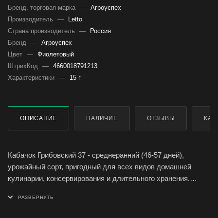
Бренд, торговая марка
—
Агроуспех
Производитель
—
Letto
Страна производитель
—
Россия
Бренд
—
Агроуспех
Цвет
—
Фиолетовый
ШтрихКод
—
4660018791213
Характеристики
—
15 г
ОПИСАНИЕ
НАЛИЧИЕ
ОТЗЫВЫ
КАК
Кабачок Грибовский 37 - среднеранний (46-57 дней),
урожайный сорт, пригодный для всех видов домашней
кулинарии, консервирования и длительного хранения.
Плод короткоцилиндрический, массой 0,7-1,3 кг, светло-
зеленый, зрелый - молочно- белый. Мякоть белая, средней