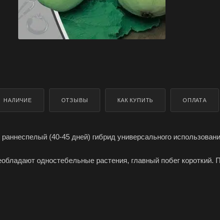
НАЛИЧИЕ
ОТЗЫВЫ
КАК КУПИТЬ
ОПЛАТА
- раннеспелый (40-45 дней) гибрид универсального использован
еобладают одностебельные растения, главный побег короткий. 
новато-белого цвета, без сетки и рисунка, массой 0,5-1,0 кг. Кор
ь белая, плотная, нежная.
жайность 12-14 кг/кв. м, выравненность плодов, отличные вкус
ереработанной продукции.
в открытый грунт в конце мая - начале июня в лунки по 2-3 шт,