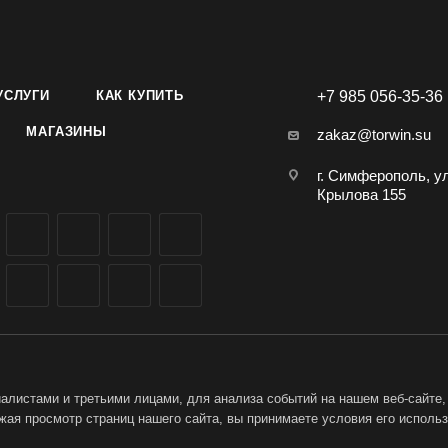
нками не менее 60 см. Посев на рассаду проводят в начале мая,
аду высаживают в начале июня в фазе 2-4 листьев. Полив регу
в период плодоношения. Поливать необходимо теплой водой и 
имости растения окучивают. При разрастании куста нужно удали
УСЛУГИ
КАК КУПИТЬ
+7 985 056-35-36
большего притока солнечного света и питательных веществ к за
МАГАЗИНЫ
zakaz@torwin.su
 1-2 раза в неделю для новой завязи.
г. Симферополь, у
Крылова 155
листами и третьими лицами, для анализа событий на нашем веб-сайте,
ая просмотр страниц нашего сайта, вы принимаете условия его исполь
ет-магазин