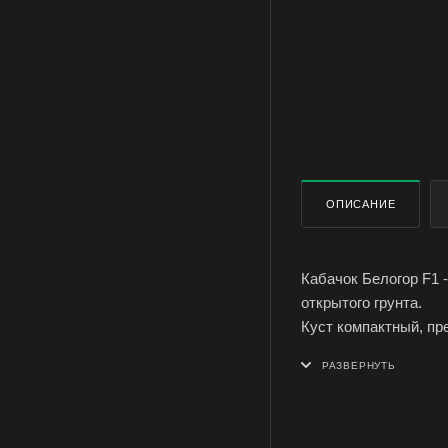
ОПИСАНИЕ
Кабачок Белогор F1 
открытого грунта.
Куст компактный, пр
цилиндрический, зеле
деревянистая, мякот
Ценность: высокоуро
качества свежей и п
Выращивание. Посев 