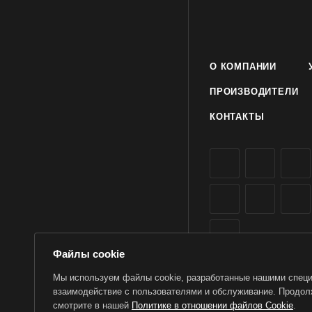
расстояние между лу
открытый грунт расс
обильный, особенно 
корень. При необход
О КОМПАНИИ
крупные листья для 
ПРОИЗВОДИТЕЛИ
Срезать плоды нужно
КОНТАКТЫ
Файлы cookie
Мы используем файлы cookie, разработанные нашими специа
взаимодействие с пользователями и обслуживание. Продолж
2026 © TorWin – интерн
смотрите в нашей
Политике в отношении файлов Cookie
.