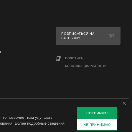
 в
лярный и
под
ть
ПОДПИСАТЬСЯ НА
вязям.
РАССЫЛКУ
л.
ПОЛИТИКА
КОНФИДЕНЦИАЛЬНОСТИ
ПРИНИМАЮ
 что позволяет нам улучшать
зования. Более подробные сведения
НЕ ПРИНИМАЮ