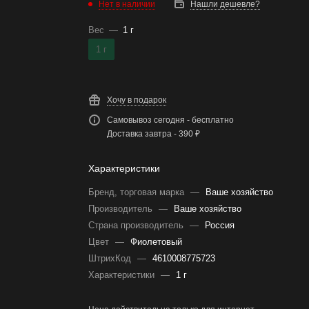
Нет в наличии
Нашли дешевле?
Вес
—
1 г
1 г
Хочу в подарок
Самовывоз сегодня - бесплатно
Доставка завтра - 390 ₽
Характеристики
Бренд, торговая марка
—
Ваше хозяйство
Производитель
—
Ваше хозяйство
Страна производитель
—
Россия
Цвет
—
Фиолетовый
ШтрихКод
—
4610008775723
Характеристики
—
1 г