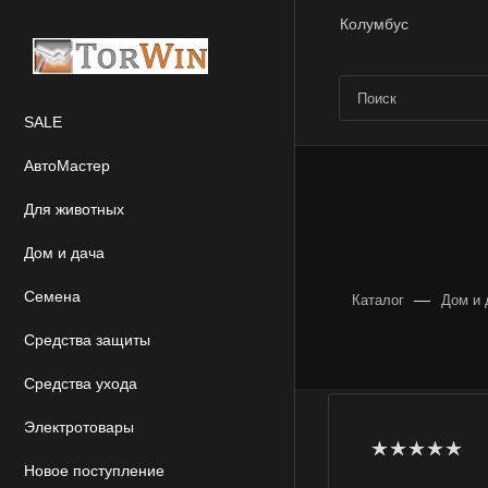
Колумбус
SALE
АвтоМастер
Для животных
Дом и дача
Семена
—
Каталог
Дом и 
Средства защиты
Средства ухода
Электротовары
Новое поступление