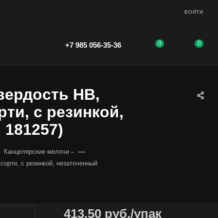
ВОЙТИ
0
0
+7 985 056-35-36
вердость НВ,
ти, с резинкой,
 181257)
—
Канцелярские мелочи
сорти, с резинкой, незаточенный
413.50
руб.
/упак