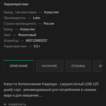
Характеристики
Бренд, торговая марка
—
Агроуспех
Производитель
—
Letto
Страна производитель
—
Россия
Бренд
—
Агроуспех
Цвет
—
Фиолетовый
ШтрихКод
—
4607126903237
Характеристики
—
0,5 г
ОПИСАНИЕ
НАЛИЧИЕ
ОТЗЫВЫ
КАК
Капуста белокочанная Надежда - среднеспелый (108-125
дней) сорт, рекомендованый для потребления в свежем
виде и для квашения.
Кочан округлый, иногда округло-плоский, массой 2,4-3,4 кг.