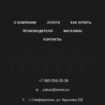
Наружная окраска кочана бледно-зеленая.
Сорт является одним из наиболее урожайных, устойчив к
растрескиванию, холодостойкий, отличного вкуса,
обладает
О КОМПАНИИ
УСЛУГИ
КАК КУПИТЬ
хорошей транспортабельностью.
Условия выращивания указаны на упаковке.
ПРОИЗВОДИТЕЛИ
МАГАЗИНЫ
Семена белокочанной капусты сорта Надежда
КОНТАКТЫ
производителя Агроуспех ТД Летто (Letto) можно заказать и
купить оптом в Симферополе, Крыму, доставка по всей
России.
+7 985 056-35-36
zakaz@torwin.su
г. Симферополь, ул. Крылова 155