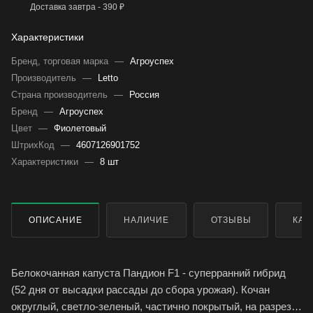
Доставка завтра - 390 ₽
Характеристики
Бренд, торговая марка
—
Агроуспех
Производитель
—
Letto
Страна производитель
—
Россия
Бренд
—
Агроуспех
Цвет
—
Фиолетовый
ШтрихКод
—
4607126901752
Характеристики
—
8 шт
ОПИСАНИЕ
НАЛИЧИЕ
ОТЗЫВЫ
КАК
Белокочанная капуста Пандион F1 - суперранний гибрид
(52 дня от высадки рассады до сбора урожая). Кочан
округлый, светло-зеленый, частично покрытый, на разрезе