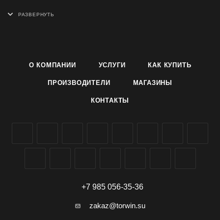
беловатый. Вкус хороший и отличный. Масса кочана 0,8-
1,8 кг.
Отличается дружным формированием раннего урожая, 60-
100% за первый сбор. Устойчив к растрескиванию кочана
при задержке с уборкой. Устойчив к фузариозному
О КОМПАНИИ
УСЛУГИ
КАК КУПИТЬ
увяданию. Рекомендуется для выращивания на раннюю
продукцию и употребления в свежем виде.
ПРОИЗВОДИТЕЛИ
МАГАЗИНЫ
Семена белокочанной капусты сорта Пандион F1
КОНТАКТЫ
производителя Агроуспех ТД Летто (Letto) можно заказать и
купить оптом в Симферополе, Крыму, доставка по всей
России.
+7 985 056-35-36
zakaz@torwin.su