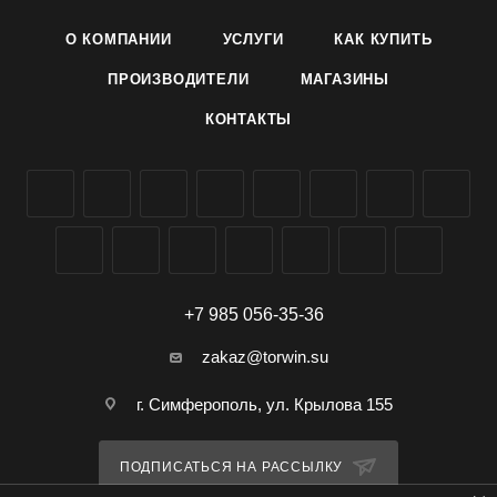
вкусовые качества, хорошая лежкость, устойчивость к
О КОМПАНИИ
УСЛУГИ
КАК КУПИТЬ
растрескиванию.
Выращивание: Посев в первой половине апреля на глубину
ПРОИЗВОДИТЕЛИ
МАГАЗИНЫ
0,5-1 см. Через 8-12 дней после всходов рассаду пикируют
КОНТАКТЫ
на расстоянии 4–6 см. Поливают теплой водой по утрам.
Первую подкормку проводят в фазе 3 настоящего листа,
вторую - в фазе 4 листа. Рассаду высаживают с середины
мая до начала июня по схеме 50 х 60 см. Посадку лучше
проводить утром, к вечеру или в пасмурные дни. В течение
лета проводят 4-5 рыхлений, 2-3 прополки, приурочивая их
к поливам, выпадению осадков или подкормкам. Убирают
обычно в сентябре - октябре.
+7 985 056-35-36
Семена капусты сорта Слава 1305 Ваше хозяйство (ВХ)
zakaz@torwin.su
можно купить оптом в Симферополе, Крыму, доставка по
РФ.
г. Симферополь, ул. Крылова 155
ПОДПИСАТЬСЯ НА РАССЫЛКУ