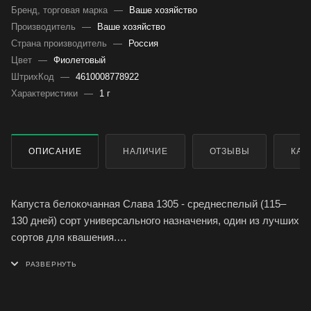
Бренд, торговая марка
—
Ваше хозяйство
Производитель
—
Ваше хозяйство
Страна производитель
—
Россия
Цвет
—
Фиолетовый
ШтрихКод
—
4610008778922
Характеристики
—
1 г
ОПИСАНИЕ
НАЛИЧИЕ
ОТЗЫВЫ
КАК
Капуста белокочанная Слава 1305 - среднеспелый (115–
130 дней) сорт универсального назначения, один из лучших
сортов для квашения.
Кочан массой 3- 4,5 кг, плотный, округлой и плоско-округлой
формы, наружная окраска бледно-зеленая со слабым
восковым налетом, на срезе белая.
Ценность сорта: стабильная урожайность, отличные