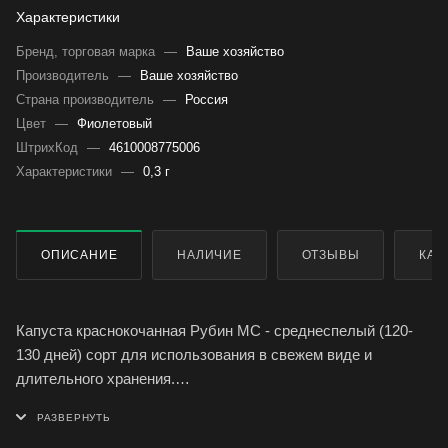
Характеристики
Бренд, торговая марка
—
Ваше хозяйство
Производитель
—
Ваше хозяйство
Страна производитель
—
Россия
Цвет
—
Фиолетовый
ШтрихКод
—
4610008775006
Характеристики
—
0,3 г
ОПИСАНИЕ
НАЛИЧИЕ
ОТЗЫВЫ
КАК
Капуста краснокочанная Рубин МС - среднеспелый (120-
130 дней) сорт для использования в свежем виде и
длительного хранения.
Лист фиолетовый, по краю слабоволнистый, с восковым
налетом; кочан округло-плоский, плотный, на разрезе