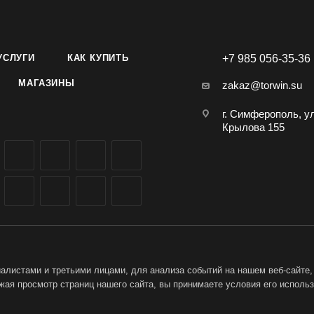
хватывания
вой шов
ь клеевого шва достигается через 24 часа (в зависимости от м
УСЛУГИ
КАК КУПИТЬ
+7 985 056-35-36
ения)
МАГАЗИНЫ
zakaz@torwin.su
г. Симферополь, у
Крылова 155
листами и третьими лицами, для анализа событий на нашем веб-сайте,
ая просмотр страниц нашего сайта, вы принимаете условия его исполь
ет-магазин