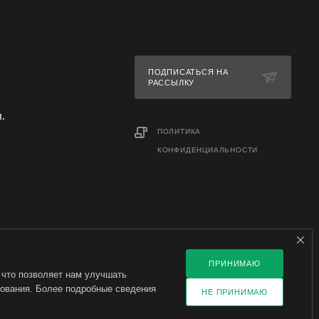
атериалов
ПОДПИСАТЬСЯ НА
РАССЫЛКУ
л.
ПОЛИТИКА
КОНФИДЕНЦИАЛЬНОСТИ
ПРИНИМАЮ
 что позволяет нам улучшать
зования. Более подробные сведения
НЕ ПРИНИМАЮ