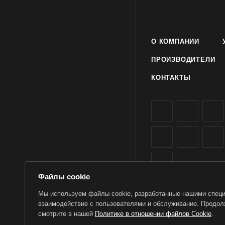
- Средняя вязкость
- Короткое время с
- Прозрачный клее
- Конечная прочност
О КОМПАНИИ
и приложенного давл
ПРОИЗВОДИТЕЛИ
КОНТАКТЫ
Файлы cookie
Мы используем файлы cookie, разработанные нашими специа
взаимодействие с пользователями и обслуживание. Продолж
2026 © TorWin – интерн
смотрите в нашей
Политике в отношении файлов Cookie
.