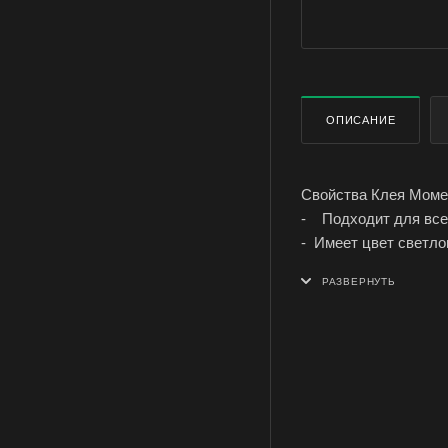
ОПИСАНИЕ
Свойства Клея Моме
- Подходит для все
- Имеет цвет светло
- Водостойкий D2 и 
- Высокопрочный и
- Первоначальная сил
- Открытое время - 
- В основе: поливин
Основные хартерист
- Высокая прочност