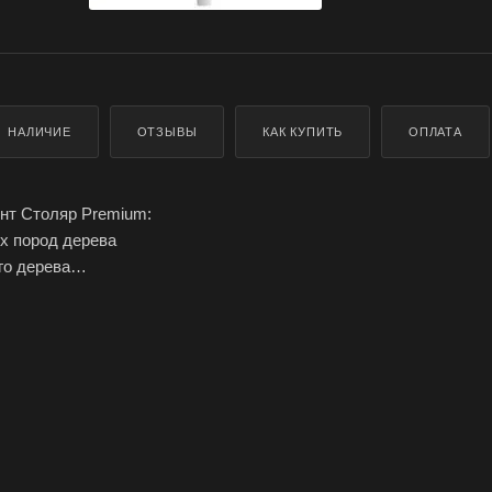
НАЛИЧИЕ
ОТЗЫВЫ
КАК КУПИТЬ
ОПЛАТА
нт Столяр Premium:
х пород дерева
го дерева
термостойкий
 быстросхватывающий
а склеивания - 30 кг/кв см
15 мин
илацетат
ики:
ь приклеивания