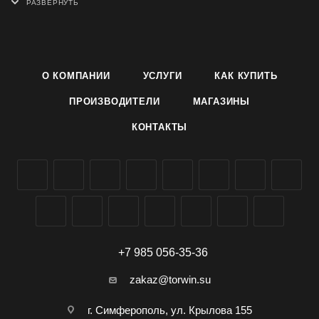
собой. Склеенные изделия могут эксплуатироваться при
температурах от -40 °С до +50 °С. Спецклей марки 88 —
это контактный клей, который после нанесения на
склеиваемые поверхности и выдержки в течение
О КОМПАНИИ
УСЛУГИ
КАК КУПИТЬ
нескольких минут сохраняет липкость, а после прижатия
склеиваемых поверхностей уже имеет начальную
ПРОИЗВОДИТЕЛИ
МАГАЗИНЫ
прочность склейки. Благодаря этому свойству со
КОНТАКТЫ
спецклеем марки 88- быстро и удобно работать.
Преимущества:
– универсальный клей;
– одинаково хорошо клеит любые материалы;
– можно использовать горячий и холодный метод
склеивания.
+7 985 056-35-36
Область применения:
zakaz@torwin.su
– в домашнем хозяйстве;
– приклеивание резины и других полимерных материалов к
г. Симферополь, ул. Крылова 155
металлу (различные уплотняющие элементы, прокладки и