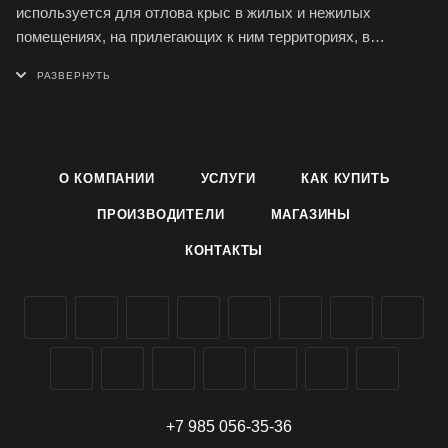
используется для отлова крыс в жилых и нежилых
помещениях, на прилегающих к ним территориях, в
подвалах и погребах. Деревянная ловушка Mr.Mouse
высокоэффективна, гигиенична, легко приводится в
состояние готовности и может быть использована в любых
местах.
Способы применения
О КОМПАНИИ
УСЛУГИ
КАК КУПИТЬ
Положите в ловушки приманку и установите крысоловку на
ровной поверхности приманкой к стене.
ПРОИЗВОДИТЕЛИ
МАГАЗИНЫ
Павшего грызуна легко удалить из ловушки: не прикасаясь
КОНТАКТЫ
к крысе, ослабьте двумя пальцами зажим.
После удаления погибшего грызуна промойте ловушку под
струей воды и просушите. Вложите в крысоловку свежую
приманку, и ловушка вновь готова к применению.
Рекомендуемые приманки: сыр, хлеб, шоколад, изюм.
Меняйте расположение расставленных ловушек, так как
крысы запоминают место опасности.
+7 985 056-35-36