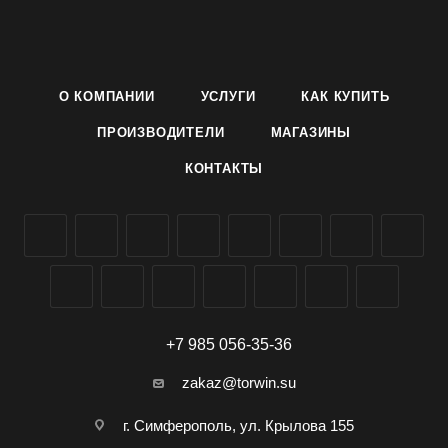
добавляется в качестве пряности в различные готовые
блюда.
Сорт имеет плоские, толстые, гладкие с овальными
конусами листья светло-зеленого цвета.
О КОМПАНИИ
УСЛУГИ
КАК КУПИТЬ
Зелень имеет слабо-острый вкус и слабо-чесночный запах.
Сорт зимостойкий, богат витаминами, содержит различные
ПРОИЗВОДИТЕЛИ
МАГАЗИНЫ
кислоты, сухие вещества, сахара.
КОНТАКТЫ
Условия выращивания указанны на упаковке.
Семена лука-слизуна сорта Витаминная полянка
производителя Агроуспех ТД Летто (Letto) можно заказать и
купить оптом в Симферополе, Крыму, доставка по всей
России.
+7 985 056-35-36
zakaz@torwin.su
г. Симферополь, ул. Крылова 155