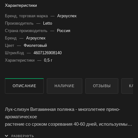
Характеристики
Бренд, торговая марка
—
Агроуспех
Производитель
—
Letto
Страна производитель
—
Россия
Бренд
—
Агроуспех
Цвет
—
Фиолетовый
ШтрихКод
—
4607126908140
Характеристики
—
0,5 г
ОПИСАНИЕ
НАЛИЧИЕ
ОТЗЫВЫ
КАК
Лук-слизун Витаминная полянка - многолетнее пряно-
ароматическое
растение со сроком созревания 40-60 дней, используемый
как самостоятельное блюдо с маслом, сметаной,