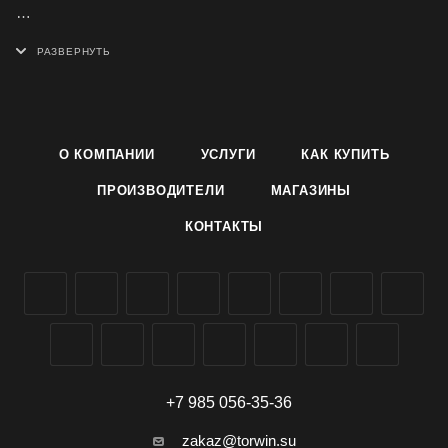
- Состоит из стального скребка с выемками для чистки
прутьев и жесткой щетки, для очищения от пригоревшей
пищи
- Имеет удобную нескользящую ручку
О КОМПАНИИ
УСЛУГИ
КАК КУПИТЬ
- Является незаменимым преметом для любителей гриля,
ПРОИЗВОДИТЕЛИ
МАГАЗИНЫ
шашлыков и барбекю
КОНТАКТЫ
+7 985 056-35-36
zakaz@torwin.su