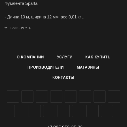
Фумлента Sparta:
- Длина 10 м, ширина 12 мм, вес 0,01 кг.
- Применяется при сантехнических работах как подмотка
для лучшей герметизации резьбовых соединений.
- Изготовлена из фторопласта.
О КОМПАНИИ
УСЛУГИ
КАК КУПИТЬ
- Намотана на удобную пластмассовую втулку с защитной
ПРОИЗВОДИТЕЛИ
МАГАЗИНЫ
крышкой.
КОНТАКТЫ