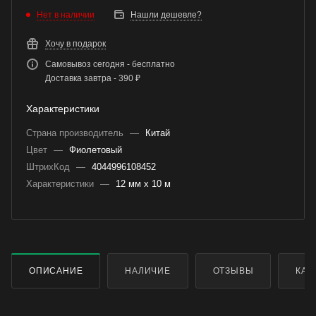
Нет в наличии
Нашли дешевле?
Хочу в подарок
Самовывоз сегодня - бесплатно
Доставка завтра - 390 ₽
Характеристики
Страна производитель
—
Китай
Цвет
—
Фиолетовый
ШтрихКод
—
4044996108452
Характеристики
—
12 мм х 10 м
ОПИСАНИЕ
НАЛИЧИЕ
ОТЗЫВЫ
КАК