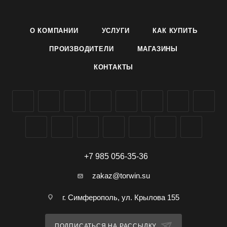
растрескиваются, не ломаются при транспортировке.
Вкусовые качества отличные. Ценится за стабильно
О КОМПАНИИ
УСЛУГИ
КАК КУПИТЬ
высокую урожайность и длительное хранение.
Семена моркови сорта Шантенэ Роял драже производителя
ПРОИЗВОДИТЕЛИ
МАГАЗИНЫ
Агроуспех ТД Летто (Letto) можно заказать и купить оптом в
КОНТАКТЫ
Симферополе, Крыму, доставка по всей России.
+7 985 056-35-36
zakaz@torwin.su
г. Симферополь, ул. Крылова 155
ПОДПИСАТЬСЯ НА РАССЫЛКУ