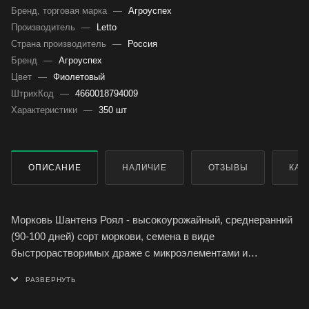
Бренд, торговая марка
—
Агроуспех
Производитель
—
Letto
Страна производитель
—
Россия
Бренд
—
Агроуспех
Цвет
—
Фиолетовый
ШтрихКод
—
4660018794009
Характеристики
—
350 шт
ОПИСАНИЕ
НАЛИЧИЕ
ОТЗЫВЫ
КАК
Морковь Шантенэ Роял - высокоурожайный, среднеранний
(90-100 дней) сорт моркови, семена в виде
быстрорастворимых драже с микроэлементами и
стимуляторами роста.
Корнеплоды конические с тупым кончиком, длиной 16-20
см, ярко-оранжевого цвета с небольшой сердцевиной. Не