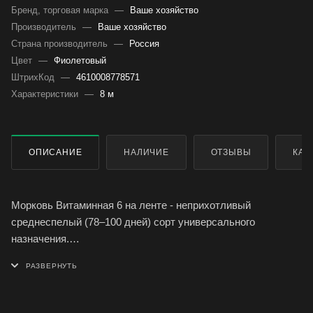
Бренд, торговая марка
—
Ваше хозяйство
Производитель
—
Ваше хозяйство
Страна производитель
—
Россия
Цвет
—
Фиолетовый
ШтрихКод
—
4610008778571
Характеристики
—
8 м
ОПИСАНИЕ
НАЛИЧИЕ
ОТЗЫВЫ
КАК
Морковь Витаминная 6 на ленте - неприхотливый
среднеспелый (78–100 дней) сорт универсального
назначения.
Корнеплод цилиндрический, длиной 15–17 см, массой 100–
160 г, мякоть оранжевая, сладкая, сочная, сердцевина
маленькая.
Ценность сорта: стабильно-высокая урожайность,