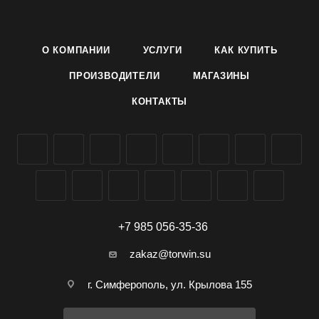
формальдегид.
Состав: вода очищенная, лауретсульфат натрия,
О КОМПАНИИ
УСЛУГИ
КАК КУПИТЬ
олефинсульфонат, диэтаноламид жирных кислот
кокосового масла, хлорид натрия, лимонная кислота,
ПРОИЗВОДИТЕЛИ
МАГАЗИНЫ
триклозан, парфюмерная композиция,
КОНТАКТЫ
метилхлороизотиазолинон (и) метилизотиазолинон,
красители Е102, Е133.
ГОСТ 31696-2012
Характеристики
НДС: 20%
Объем: 300 мл
+7 985 056-35-36
Подходящий тип кожи: для всех типов
zakaz@torwin.su
Эффект от использования: смягчение
Отдушка: оливковая
г. Симферополь, ул. Крылова 155
Тип дозирования: пуш-пул
Вид упаковки: флакон