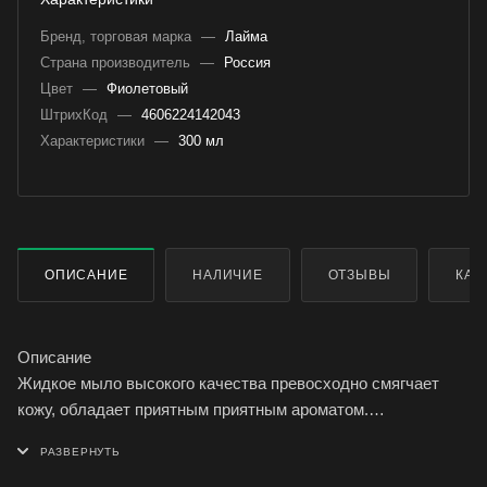
Бренд, торговая марка
—
Лайма
Страна производитель
—
Россия
Цвет
—
Фиолетовый
ШтрихКод
—
4606224142043
Характеристики
—
300 мл
ОПИСАНИЕ
НАЛИЧИЕ
ОТЗЫВЫ
КАК
Описание
Жидкое мыло высокого качества превосходно смягчает
кожу, обладает приятным приятным ароматом.
Универсального применения. Идеально подходит как для
использования дома, так и в офисе. Не содержит