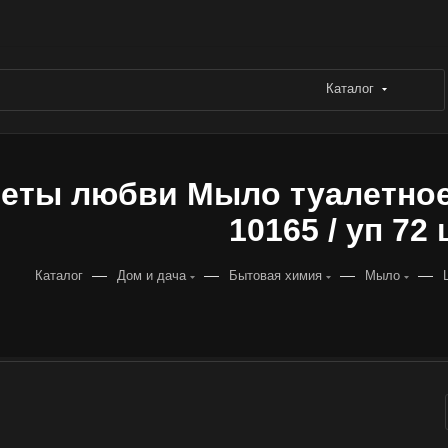
Каталог
еты любви Мыло туалетное Л
10165 / уп 72 
—
—
—
—
Каталог
Дом и дача
Бытовая химия
Мыло