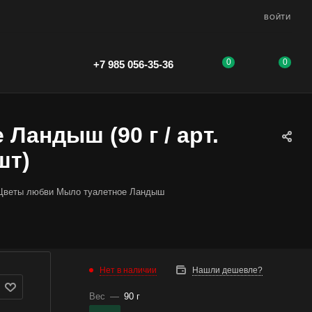
ВОЙТИ
0
0
+7 985 056-35-36
андыш (90 г / арт.
шт)
Цветы любви Мыло туалетное Ландыш
Нет в наличии
Нашли дешевле?
Вес
—
90 г