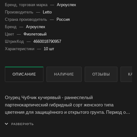
Бренд, торговая марка
—
Агроуспех
Производитель
—
Letto
Страна производитель
—
Россия
Бренд
—
Агроуспех
Цвет
—
Фиолетовый
ШтрихКод
—
4660018790957
Характеристики
—
10 шт
ОПИСАНИЕ
НАЛИЧИЕ
ОТЗЫВЫ
КАК
Огурец Чубчик кучерявый - раннеспелый
партенокарпический гибридный сорт женского типа
цветения для защищённого и открытого грунта. Период от
полных всходов до первого сбора урожая 38 - 42 дня.
Растение сильнорослое, ветвление среднее. Боковые
побеги с ограниченным типом роста. В узле формируется 4-