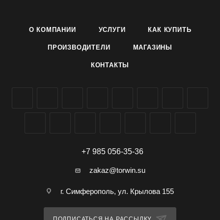
5 завязей, на боковых побегах - до 8.
Плоды цилиндрические, среднебугорчатые, зеленые, с
О КОМПАНИИ
УСЛУГИ
КАК КУПИТЬ
короткими полосами, белошипые,длиной 12 - 14 см,
диаметром 3,5 - 4 см. Масса 130 - 150 г. Прекрасно
ПРОИЗВОДИТЕЛИ
МАГАЗИНЫ
подходят для засолки.
КОНТАКТЫ
Семена раннего партенокарпического огурца гибридного
сорта Чубчик кучерявый F1 производителя Агроуспех ТД
Летто (Letto) можно заказать и купить оптом в
Симферополе, Крыму, доставка по всей России.
+7 985 056-35-36
zakaz@torwin.su
г. Симферополь, ул. Крылова 155
ПОДПИСАТЬСЯ НА РАССЫЛКУ