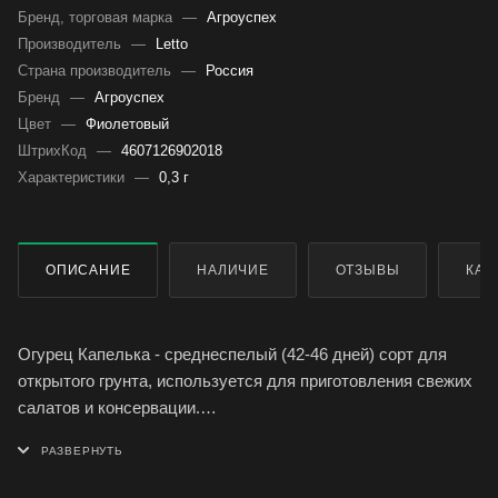
Бренд, торговая марка
—
Агроуспех
Производитель
—
Letto
Страна производитель
—
Россия
Бренд
—
Агроуспех
Цвет
—
Фиолетовый
ШтрихКод
—
4607126902018
Характеристики
—
0,3 г
ОПИСАНИЕ
НАЛИЧИЕ
ОТЗЫВЫ
КАК
Огурец Капелька - среднеспелый (42-46 дней) сорт для
открытого грунта, используется для приготовления свежих
салатов и консервации.
Растение среднерослое, зеленец зеленого цвета,
бугорчатый, черношипый, длиной 9-12 см, массой 120-130 г.
Вкусовые качества отличные, генетически без горечи.