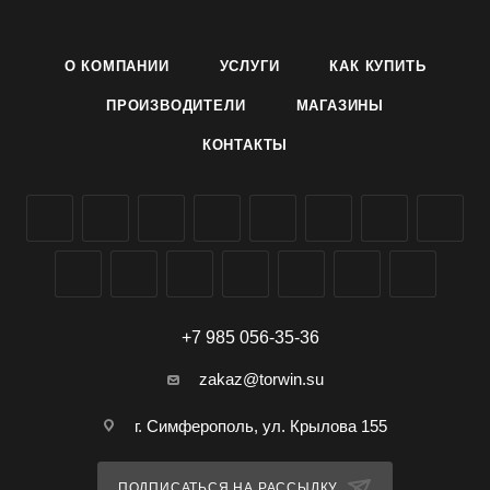
Условия выращивания указаны на упаковке.
Семена огурца сорта Капелька производителя Агроуспех
О КОМПАНИИ
УСЛУГИ
КАК КУПИТЬ
ТД Летто (Letto) можно заказать и купить оптом в
Симферополе, Крыму, доставка по всей России.
ПРОИЗВОДИТЕЛИ
МАГАЗИНЫ
КОНТАКТЫ
+7 985 056-35-36
zakaz@torwin.su
г. Симферополь, ул. Крылова 155
ПОДПИСАТЬСЯ НА РАССЫЛКУ