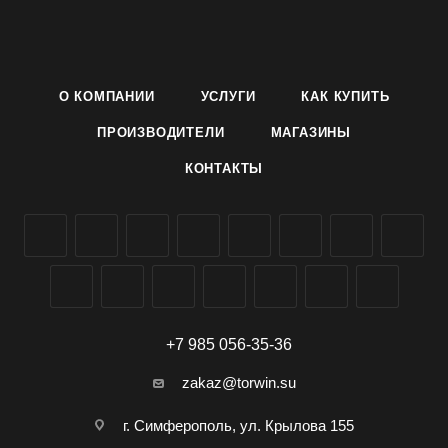
Плоды длиной 10-12 см, массой 100-120 г, темно-зеленого
цвета, крупнобугорчатые, цилиндрической формы, с
нежной кожицей, превосходные на вкус, без горечи.
Ценность сорта: Гарантированно-стабильный урожай;
О КОМПАНИИ
УСЛУГИ
КАК КУПИТЬ
устойчивость к оливковой пятнистости, вирусу огуречной
мозаики и мучнистой росе; высокая транспортабельность;
ПРОИЗВОДИТЕЛИ
МАГАЗИНЫ
отличные засолочные качества.
КОНТАКТЫ
Условия выращивания указаны на упаковке.
Семена огурца сорта Криспина F1 производителя
Агроуспех ТД Летто (Letto) можно заказать и купить оптом в
Симферополе, Крыму, доставка по всей России.
+7 985 056-35-36
zakaz@torwin.su
г. Симферополь, ул. Крылова 155