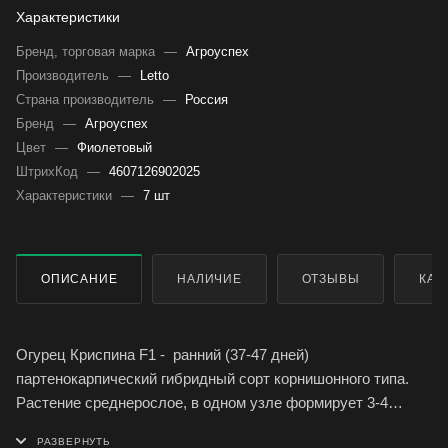
Характеристики
Бренд, торговая марка
—
Агроуспех
Производитель
—
Letto
Страна производитель
—
Россия
Бренд
—
Агроуспех
Цвет
—
Фиолетовый
ШтрихКод
—
4607126902025
Характеристики
—
7 шт
ОПИСАНИЕ
НАЛИЧИЕ
ОТЗЫВЫ
КАК
Огурец Криспина F1 - ранний (37-47 дней)
партенокарпический гибридный сорт корнишонного типа.
Растение среднерослое, в одном узле формирует 3-4
плода.