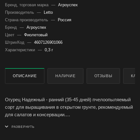
Бренд, торговая марка
—
Агроуспех
Производитель
—
Letto
Страна производитель
—
Россия
Бренд
—
Агроуспех
Цвет
—
Фиолетовый
ШтрихКод
—
4607126901066
Характеристики
—
0,3 г
ОПИСАНИЕ
НАЛИЧИЕ
ОТЗЫВЫ
КАК
Огурец Надежный - ранний (35-45 дней) пчелоопыляемый
сорт для выращивания в открытом грунте, рекомендуемый
для салатов и консервации.
Плод крупнобугорчатый, длиной 10-13 см, массой 80-110 г.
Условия выращивания указаны на упаковке.
Семена огурца сорта Надежный производителя Агроуспех