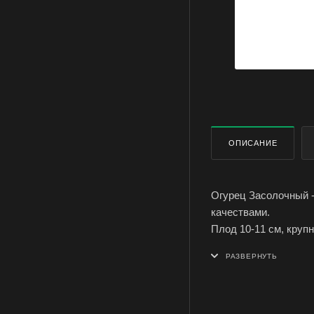
ОПИСАНИЕ
Огурец Засолочный 
качествами.
Плод 10-11 см, крупн
Сорт отличатеся ста
Условия выращивания
Семена огурца сорта
купить оптом в Симф