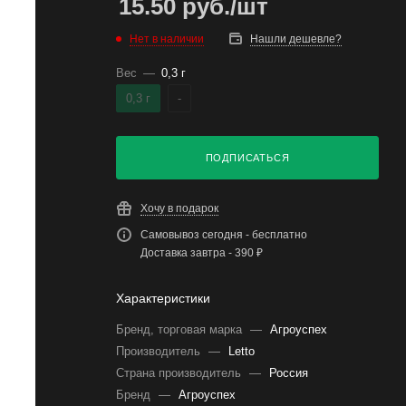
15.50
руб.
/шт
Нет в наличии
Нашли дешевле?
Вес
—
0,3 г
0,3 г
-
ПОДПИСАТЬСЯ
Хочу в подарок
Самовывоз сегодня - бесплатно
Доставка завтра - 390 ₽
Характеристики
Бренд, торговая марка
—
Агроуспех
Производитель
—
Letto
Страна производитель
—
Россия
Бренд
—
Агроуспех