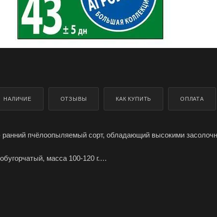
НАЛИЧИЕ
ОТЗЫВЫ
КАК КУПИТЬ
ОПЛАТА
- ранний пчёлоопыляемый сорт, обладающий высокими засолоч
обугорчатый, масса 100-120 г.
бильной урожайностью, неприхотливостью.
 указаны на упаковке.
 Засолочный производителя Агроуспех ТД Летто (Letto) можно з
ерополе, Крыму, доставка по всей России.