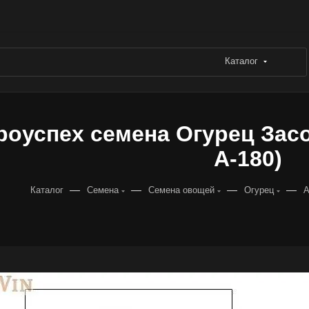
Каталог
роуспех семена Огурец Засол
А-180)
—
—
—
—
Каталог
Семена
Семена овощей
Огурец
А