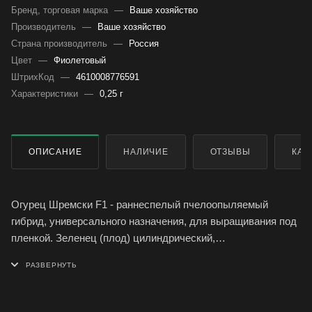
Бренд, торговая марка
—
Ваше хозяйство
Производитель
—
Ваше хозяйство
Страна производитель
—
Россия
Цвет
—
Фиолетовый
ШтрихКод
—
4610008776591
Характеристики
—
0,25 г
ОПИСАНИЕ
НАЛИЧИЕ
ОТЗЫВЫ
КАК
Огурец Шремски F1 - раннеспелый пчелоопыляемый
гибрид, универсального назначения, для выращивания под
пленкой. Зеленец (плод) цилиндрический,
среднебугорчатый, массой 68-120 г, без горечи.
Ценность гибрида: высокая урожайность, отличный вкус,
устойчивость к болезням
Выращивание: Посев на рассаду в первой половине апреля