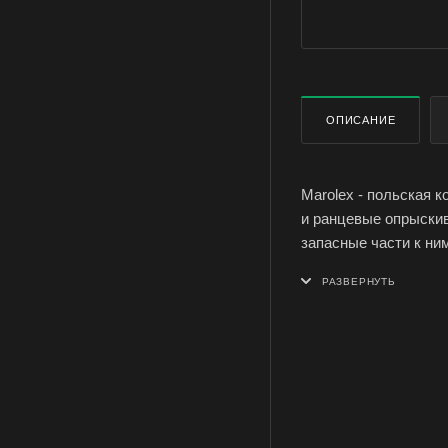
ОПИСАНИЕ
Marolex - польская 
и ранцевые опрыскив
запасные части к ним
Телескопическая штан
запасной части для 
совместима с опрыск
3/8.
Характеристики штан
трубок: 8 и 12 мм; 