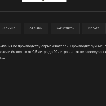
НАЛИЧИЕ
ОТЗЫВЫ
КАК КУПИТЬ
ОПЛАТА
компания по производству опрыскивателей. Производит ручные,
атели ёмкостью от 0,5 литра до 20 литров, а также аксессуары 
.
га с клапаном и рукояткой Marolex - длина 3 м, используется в
всех моделей помповых и ранцевых опрыскивателей Marolex, а 
ивателями других производителей – использована стандартная
ги телескопической Marolex: Регулируемая длина: 150-300 см; 
специальные уплотнения; материал: анодированный алюминий; ф