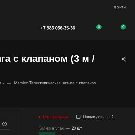
ВОЙТИ
0
0
+7 985 056-35-36
а с клапаном (3 м /
—
е
Marolex Телескопическая штанга с клапаном
Нет в наличии
Нашли дешевле?
Кол-во в упак
—
20 шт