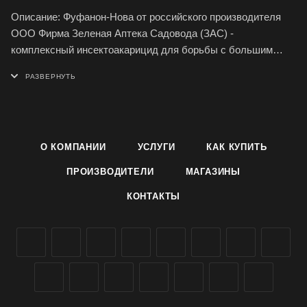
Описание: Фуфанон-Нова от российского производителя
ООО Фирма Зеленая Аптека Садовода (ЗАС) -
комплексный инсектоакарицид для борьбы с большим
количеством видов вредителей растений сада и огорода.
Препарат изготовлен на водной основе, в связи с чем не
имеет запаха и является низко токсичным.
Действие: Фуфанон-Нова ЗАС эффективен от цветоеда,
О КОМПАНИИ
УСЛУГИ
КАК КУПИТЬ
долгоносиков, тлей, плодожорок, листоверток, медяницы,
пилильщиков, шитовок, клещей и других вредителей на
ПРОИЗВОДИТЕЛИ
МАГАЗИНЫ
яблоне, груше, айве, вишне, черешне, сливе; комплекса
КОНТАКТЫ
вредителей на смородине, крыжовнике и землянике;
клещей и мучнистого червеца на винограде; белянок,
совок, молей, тлей, трипсов на капусте.
Применение: Фуфанон-Нова ЗАС применяется в виде
опрыскивания растения при появлении вредителей,
оказывает быстрое действие на основных насекомых -