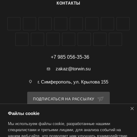
КОНТАКТЫ
действия: 2\-3 недели\. скорость воздействия: Вредители
прекращают питаться в течение нескольких часов\, гибель
вредителей наступает через 3\-5 дней после применения
препарата\. Преимущества препарата: высокая
эффективность в защите растений от клещей\, трипса и
минирующих насекомых эффективность против клещей\,
резистентных к другим акарицидам\, является отличным
+7 985 056-35-36
партнером в антирезистентных программах минимально
zakaz@torwin.su
воздействует на полезную энтомофаунуподавляет
вредител
г. Симферополь, ул. Крылова 155
ПОДПИСАТЬСЯ НА РАССЫЛКУ
Файлы cookie
ПОЛИТИКА КОНФИДЕНЦИАЛЬНОСТИ
Мы используем файлы cookie, разработанные нашими
специалистами и третьими лицами, для анализа событий на
нашем веб-сайте, что позволяет нам улучшать взаимодействие