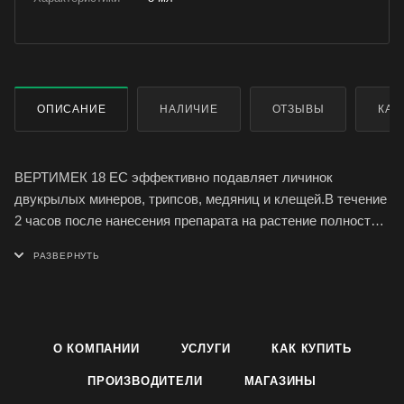
ОПИСАНИЕ
НАЛИЧИЕ
ОТЗЫВЫ
КАК
ВЕРТИМЕК 18 ЕС эффективно подавляет личинок
двукрылых минеров, трипсов, медяниц и клещей.В течение
2 часов после нанесения препарата на растение полностью
проникает внутрь тканей. Для достижения максимальной
эффективности и продолжительности действия препарата
ВЕРТИМЕК, необходимо начинать обработки раньше, чем
численность вредителя достигнет экономического порога
вредоносности. Опрыскивание должно обеспечивать
О КОМПАНИИ
УСЛУГИ
КАК КУПИТЬ
мелкокапельный распыл рабочего
раствора.Преимущества: высокая эффективность в защите
ПРОИЗВОДИТЕЛИ
МАГАЗИНЫ
растений от клещей, трипса и минирующих насекомых.