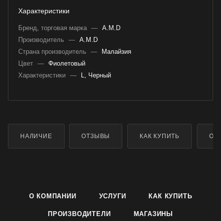
Характеристики
Бренд, торговая марка
—
A.M.D
Производитель
—
A.M.D
Страна производитель
—
Малайзия
Цвет
—
Фиолетовый
Характеристики
—
L, Черный
НАЛИЧИЕ
ОТЗЫВЫ
КАК КУПИТЬ
ОП
О КОМПАНИИ
УСЛУГИ
КАК КУПИТЬ
ПРОИЗВОДИТЕЛИ
МАГАЗИНЫ