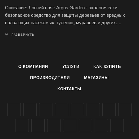
Описание: Ловчий пояс Argus Garden - экологически
безопасное средство для защиты деревьев от вредных
ползающих насекомых: гусениц, муравьев и других.
Комплекта хватит для оборачивания нескольких деревьев,
в зависимости от их толщины. ловчий пояс не содержит
ядов, устойчив к влажности, длительно не высыхает и не
теряет своих защитных свойств.
О КОМПАНИИ
УСЛУГИ
КАК КУПИТЬ
Применение: Перед размещением следует подготовить
дерево - с помощью шпателя сделать кору гладкой, чтобы
ПРОИЗВОДИТЕЛИ
МАГАЗИНЫ
лента плотно прилегала к коре, разместить на высоте 60-80
КОНТАКТЫ
см от земли, дерево обхватить
ловчим поясом с небольшим нахлестом (около 3 см),
липкой стороной наружу. По истечению 60 суток или по
мере заполнения ленты насекомыми ловчий пояс следует
утилизировать.