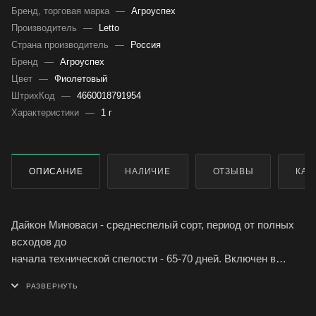
Бренд, торговая марка
—
Агроуспех
Производитель
—
Letto
Страна производитель
—
Россия
Бренд
—
Агроуспех
Цвет
—
Фиолетовый
ШтрихКод
—
4660018791954
Характеристики
—
1 г
ОПИСАНИЕ
НАЛИЧИЕ
ОТЗЫВЫ
КАК
Дайкон Миноваси - среднеспелый сорт, период от полных
всходов до
начала технической спелости - 65-70 дней. Включен в
Госреестр по Российской Федерации для выращивания в
ЛПХ. Рекомендуется для использования в свежем виде и
непродолжительного хранения.