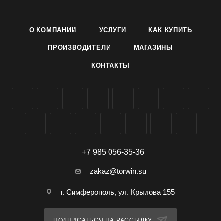
Розетка листьев полупрямостоячая. Лист среднего
размера, обратнояйцевидный, серовато-зеленый.
О КОМПАНИИ
УСЛУГИ
КАК КУПИТЬ
Корнеплод длинный, в форме цилиндра с белой кожурой,
головка округлая, мякоть белая. Масса корнеплода 1,2-1,5
ПРОИЗВОДИТЕЛИ
МАГАЗИНЫ
кг. Вкусовые качества отличные.
КОНТАКТЫ
Сорт устойчив к цветушности. Урожайность высокая - 10,6-
12,6 кг/кв.м.
Семена дайкона сорта Миноваси РС производителя
Агроуспех ТД Летто (Letto) можно заказать и купить оптом в
Симферополе, Крыму, доставка по всей России.
+7 985 056-35-36
zakaz@torwin.su
г. Симферополь, ул. Крылова 155
ПОДПИСАТЬСЯ НА РАССЫЛКУ