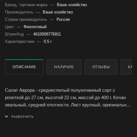
Бренд, торговая марка
—
Ваше хозяйство
Производитель
—
Ваше хозяйство
Страна производитель
—
Россия
Цвет
—
Фиолетовый
ШтрихКод
—
4610008776911
Характеристики
—
0,5 г
ОПИСАНИЕ
НАЛИЧИЕ
ОТЗЫВЫ
КАК
Салат Аврора - среднеспелый полукочанный сорт с
розеткой до 27 см, высотой 22 см, массой до 400 г. Кочан
овальный, средней плотности. Лист крупный, оригинальной
красноватой окраски, слабоволнистый по краю,
маслянистый, хрустящий.
Ценность сорта: отличный вкус, без горечи, устойчивость к
цветушности, имеет длительный период хозяйственной