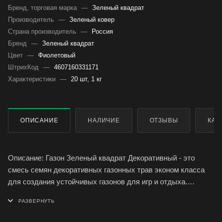
Бренд, торговая марка
—
Зеленый квадрат
Производитель
—
Зеленый ковер
Страна производитель
—
Россия
Бренд
—
Зеленый квадрат
Цвет
—
Фиолетовый
ШтрихКод
—
4607160331171
Характеристики
—
20 шт, 1 кг
ОПИСАНИЕ
НАЛИЧИЕ
ОТЗЫВЫ
КАК
Описание: Газон Зеленый квадрат Декоративный - это
смесь семян декоративных газонных трав эконом класса
для создания устойчивых газонов для игр и отдыха.
Применение: Декоративный газон применяется для
озеления площадок детских учреждений, садов, парков,
дачных участков.