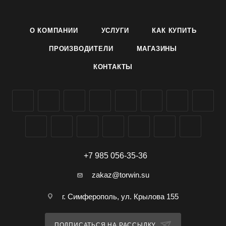
Преимущества: Газон Зеленый квадрат Декоративный
имеет высокое декоративное назначение; отличается
О КОМПАНИИ
УСЛУГИ
КАК КУПИТЬ
устойчивостью к солнцу.
Состав: 50% - Овсяница красная красная Maxima1
ПРОИЗВОДИТЕЛИ
МАГАЗИНЫ
20% - Райграс многолетний Calibra/ВИК 66
КОНТАКТЫ
10% - Райграс multiflorum Изорский
20% - Овсяница луговая Laura/Моршанская
Купить: Семена газона Декоративный Зеленый квадрат
производителя Зеленый ковер можно заказать и купить
оптом и в розницу в Симферополе, Крыму, доставка по
всей России.
+7 985 056-35-36
zakaz@torwin.su
г. Симферополь, ул. Крылова 155
ПОДПИСАТЬСЯ НА РАССЫЛКУ